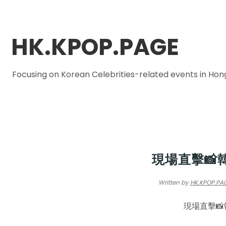
HK.KPOP.PAGE
Focusing on Korean Celebrities-related events in Ho
HAN
現場直擊📸
Written by
HK.KPOP.PA
現場直擊📸