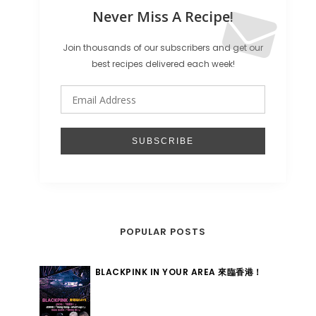
Never Miss A Recipe!
Join thousands of our subscribers and get our
best recipes delivered each week!
POPULAR POSTS
BLACKPINK IN YOUR AREA 來臨香港！