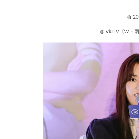
◍ 20
◍ ViuTV《W 