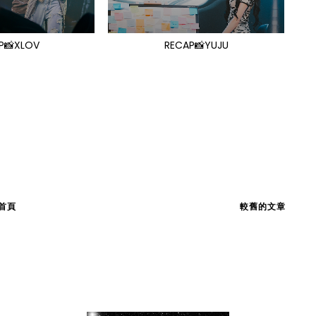
P📸XLOV
RECAP📸YUJU
首頁
較舊的文章