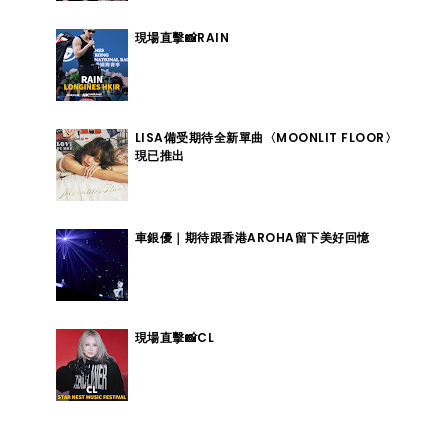
現場直擊📸RAIN
LISA備受期待全新單曲〈MOONLIT FLOOR〉
現已推出
車銀優｜期待跟香港AROHA留下美好回憶
現場直擊📸CL