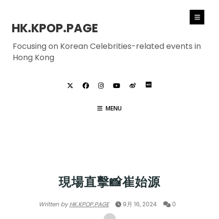
HK.KPOP.PAGE
Focusing on Korean Celebrities-related events in
Hong Kong
MENU
SUPER JUNIOR
現場直擊📸崔始源
Written by
HK.KPOP.PAGE
9月 16, 2024
0