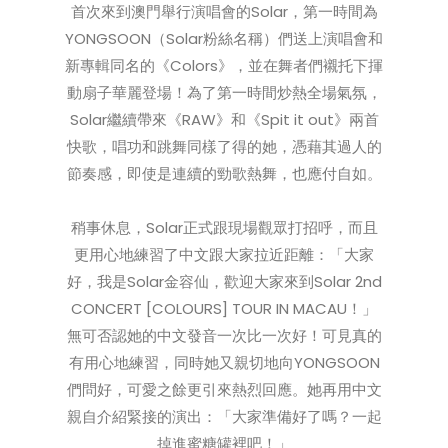
首次來到澳門舉行演唱會的Solar，第一時間為
YONGSOON（Solar粉絲名稱）們送上演唱會和
新專輯同名的《Colors》，並在舞者們襯托下揮
動扇子華麗登場！為了第一時間炒熱全場氣氛，
Solar繼續帶來《RAW》和《Spit it out》兩首
快歌，唱功和跳舞同樣了得的她，憑藉其過人的
節奏感，即使是連續的勁歌熱舞，也應付自如。
稍事休息，Solar正式跟現場觀眾打招呼，而且
更用心地練習了中文跟大家拉近距離：「大家
好，我是Solar金容仙，歡迎大家來到Solar 2nd
CONCERT [COLOURS] TOUR IN MACAU！」
無可否認她的中文發音一次比一次好！可見真的
有用心地練習，同時她又親切地向YONGSOON
們問好，可愛之餘更引來熱烈回應。她再用中文
親自介紹緊接的演出：「大家準備好了嗎？一起
掉進蜜糖罐裡吧！」