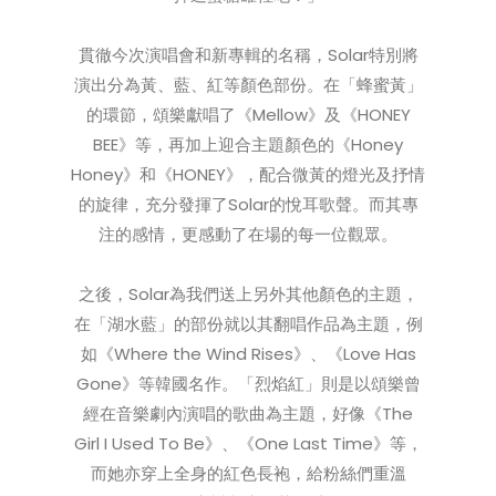
貫徹今次演唱會和新專輯的名稱，Solar特別將
演出分為黃、藍、紅等顏色部份。在「蜂蜜黃」
的環節，頌樂獻唱了《Mellow》及《HONEY
BEE》等，再加上迎合主題顏色的《Honey
Honey》和《HONEY》，配合微黃的燈光及抒情
的旋律，充分發揮了Solar的悅耳歌聲。而其專
注的感情，更感動了在場的每一位觀眾。
之後，Solar為我們送上另外其他顏色的主題，
在「湖水藍」的部份就以其翻唱作品為主題，例
如《Where the Wind Rises》、《Love Has
Gone》等韓國名作。「烈焰紅」則是以頌樂曾
經在音樂劇內演唱的歌曲為主題，好像《The
Girl I Used To Be》、《One Last Time》等，
而她亦穿上全身的紅色長袍，給粉絲們重溫