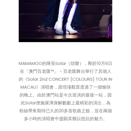
MAMAMOO的隊長Solar（頌樂），剛於10月6日
在「澳門百老匯™」 - 百老匯舞台舉行了其個人
的《Solar 2nd CONCERT [COLOURS] TOUR IN
MACAU》演唱會，跟現場觀眾度過了一個愉快
的晚上。由於澳門站是今次巡演的最後一站，因
此Solar便施展渾身解數獻上最精彩的演出，為
粉絲帶來期待已久的20多首歌曲之餘，並在兩個
多小時的演唱會中盡顯其難以抵抗的魅力。