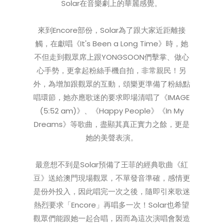
Solar在音樂劇上的華麗感覺。
來到Encore部份，Solar為了跟大家近距離接
觸，在獻唱《It's Been a Long Time》時，她
不但走到觀眾席上跟YONGSOON們擊掌、做心
心手勢，更拿起粉絲手機自拍，非常親民！另
外，為增加跟觀眾的互動，頌樂更準備了粉絲點
唱環節，她亦應歌迷的要求即場清唱了《IMAGE
(5:52 am)》、《Happy People》《In My
Dreams》等歌曲，盡顯其真正實力之餘，更是
她的美聲表演。
最意想不到是Solar預備了王菲的經典歌曲《紅
豆》送給澳門現場觀眾，不單發音準確，感情更
是份外投入，因此唱完一次之後，隨即引來歌迷
熱烈要求「Encore」再唱多一次！Solar也希望
觀眾們能跟她一起合唱，因而為這次演唱會製造