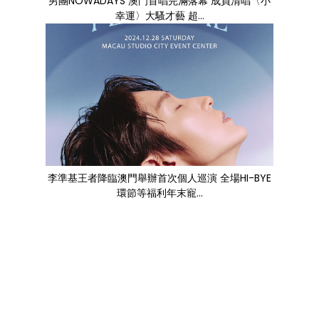
男團NOWADAYS 澳門首唱完滿落幕 成員清唱〈小
幸運〉大騷才藝 超...
李準基王者降臨澳門舉辦首次個人巡演 全場HI-BYE
環節等福利年末寵...