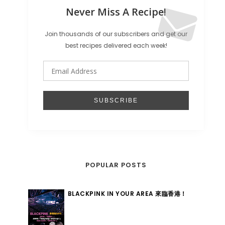
Never Miss A Recipe!
Join thousands of our subscribers and get our
best recipes delivered each week!
POPULAR POSTS
BLACKPINK IN YOUR AREA 來臨香港！