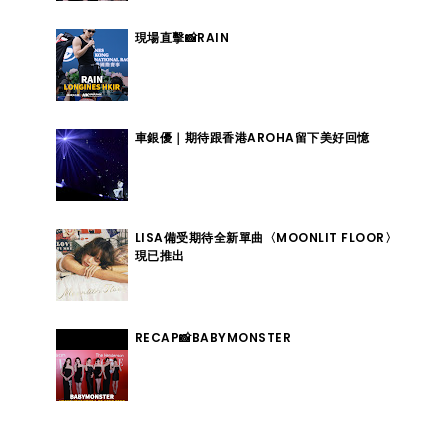
現場直擊📸RAIN
車銀優｜期待跟香港AROHA留下美好回憶
LISA備受期待全新單曲〈MOONLIT FLOOR〉
現已推出
RECAP📸BABYMONSTER