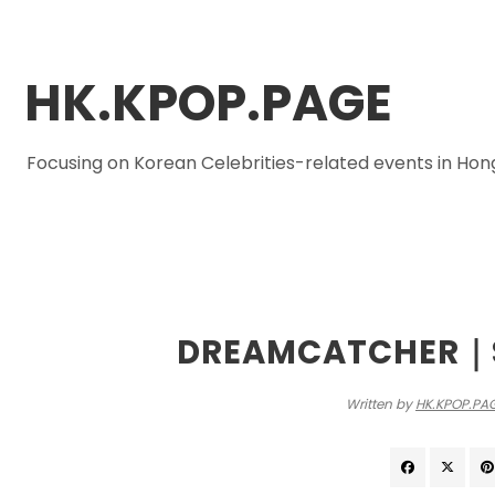
HK.KPOP.PAGE
Focusing on Korean Celebrities-related events in Ho
DREA
DREAMCATCHER｜S
Written by
HK.KPOP.PA