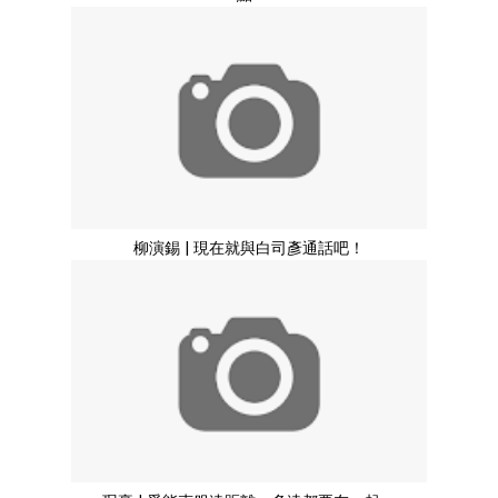
柳演錫 | 現在就與白司彥通話吧！