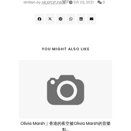
Written by
HK.KPOP.PAGE
11月 02, 2021
0
YOU MIGHT ALSO LIKE
Olivia Marsh｜香港的夜空被Olivia Marsh的音樂
點...