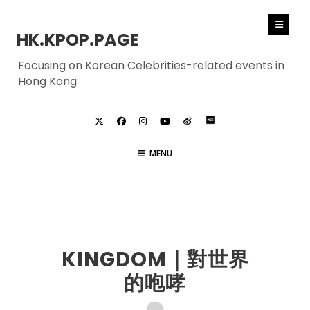
HK.KPOP.PAGE
Focusing on Korean Celebrities-related events in
Hong Kong
MENU
.INTERVIEW
KINGDOM｜對世界
的咆哮