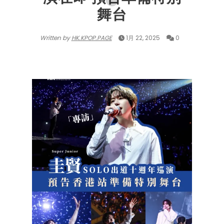
舞台
Written by
HK.KPOP.PAGE
1月 22, 2025
0