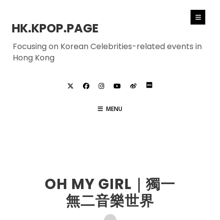
HK.KPOP.PAGE
Focusing on Korean Celebrities-related events in
Hong Kong
MENU
OH MY GIRL
OH MY GIRL｜獨一
無二音樂世界