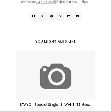
Written by
HK.KPOP.PAGE
5月 11, 2021
0
YOU MIGHT ALSO LIKE
STAYC｜Special Single 【I WANT IT】Goo...