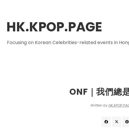
HK.KPOP.PAGE
Focusing on Korean Celebrities-related events in Ho
.IN
ONF｜我們總
Written by
HK.KPOP.PA