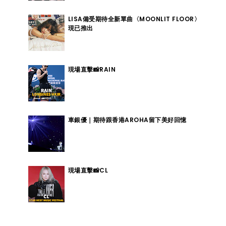
LISA備受期待全新單曲〈MOONLIT FLOOR〉
現已推出
現場直擊📸RAIN
車銀優｜期待跟香港AROHA留下美好回憶
現場直擊📸CL