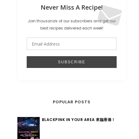
Never Miss A Recipe!
Join thousands of our subscribers and get our
best recipes delivered each week!
POPULAR POSTS
BLACKPINK IN YOUR AREA 來臨香港！